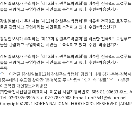
강원일보사가 주최하는 '제13회 강원푸드박람회'를 비롯한 전국8도 로컬푸드
물을 관람하고 구입하려는 시민들로 북적이고 있다. 수원=박승선기자
강원일보사가 주최하는 '제13회 강원푸드박람회'를 비롯한 전국8도 로컬푸드
물을 관람하고 구입하려는 시민들로 북적이고 있다. 수원=박승선기자
강원일보사가 주최하는 '제13회 강원푸드박람회'를 비롯한 전국8도 로컬푸드
물을 관람하고 구입하려는 시민들로 북적이고 있다. 수원=박승선기자
강원일보사가 주최하는 '제13회 강원푸드박람회'를 비롯한 전국8도 로컬푸드
물을 관람하고 구입하려는 시민들로 북적이고 있다. 수원=박승선기자
목록
이전글
[강원일보][13회 강원푸드박람회] 강원에 더해 경기·충북·경북
[중부매일] 수도권 찾아간 '충청북도 푸드박람회' 인기 속 ‘성료’
다음글
이용약관
개인정보처리방침
㈜한국전시산업원
대표이사. 이문섭
사업자등록번호. 686-81-00633
주소. 
Tel. 02-3785-3905
Fax. 02-3785-3908
E-mail. uni3541@daum.net
Copyright©2021 KOREA NATIONAL FOOD EXPO. RESERVED
[ADMI